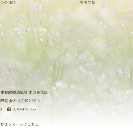
ボンの種類
参考文献
日本光線療法協会
本部事務局
静岡市清水区中之郷 2-29-8
8
0543-47-5066
合わせフォームはこちら