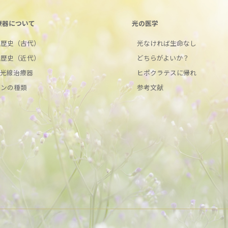
療器について
光の医学
の歴史（古代）
光なければ生命なし
の歴史（近代）
どちらがよいか？
ク光線治療器
ヒポクラテスに帰れ
ボンの種類
参考文献