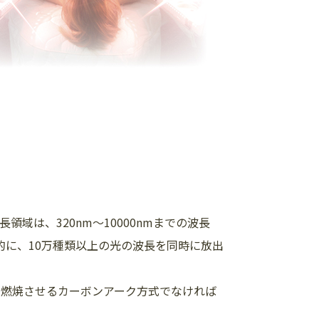
域は、320nm～10000nmまでの波長
連続的に、10万種類以上の光の波長を同時に放出
で燃焼させるカーボンアーク方式でなければ