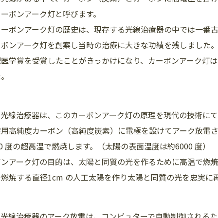
カーボンアーク灯と呼びます。
カーボンアーク灯の歴史は、現存する光線治療器の中では一番
ーボンアーク灯を創案し当時の治療に大きな功績を残しました。
理医学賞を受賞したことがきっかけになり、カーボンアーク灯
た。
ク光線治療器は、このカーボンアーク灯の原理を現代の技術にて
療用高純度カーボン（高純度炭素）に電極を設けてアーク放電
00 度の超高温で燃焼します。（太陽の表面温度は約6000 度）
ボンアーク灯の目的は、太陽と同質の光を作るために高温で燃焼す
燃焼する直径1cm の人工太陽を作り太陽と同質の光を忠実に
ク光線治療器のアーク放電は、コンピュターで自動制御されるた