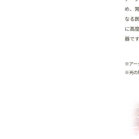
め、
なる
に高
器で
※アー
※光の