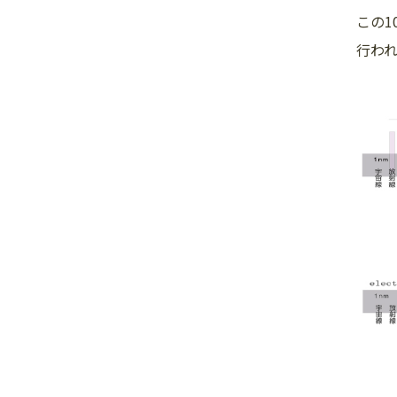
この
行わ