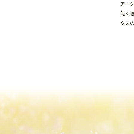
アーク
無く連
クス