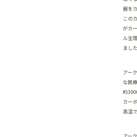
器を
この
がカ
ル生
まし
アー
な医
約30
カー
高温で
アー