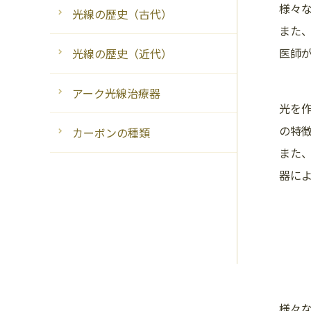
様々
光線の歴史（古代）
また
医師
光線の歴史（近代）
アーク光線治療器
光を
の特
カーボンの種類
また
器に
様々