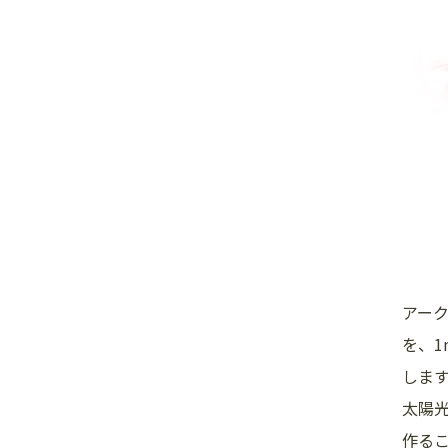
アーク
を、1
しま
太陽
作る