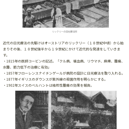
リックリーの日光療法所
近代の日光療法の先駆けはオーストリアのリックリー（１８世紀中頃）から始
まりその後、１８世紀後半から１９世紀にかけて近代的な発達をしていきま
す。
・1815年の医師コービンの記述。「クル病、壊血病、リウマチ、麻痺、腫瘍、
水腫、筋力低下の治療に有効」
・1857年フローレンスナイチンゲールが病院の設計に日光療法を取り入れる。
・1877年イギリスのダウンスが紫外線の殺菌作用を明らかにする。
・1902年スイスのベルハントは結核性腫瘍の効果を報告。