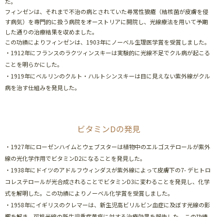
た。
フィンゼンは、それまで不治の病とされていた尋常性狼瘡（結核菌が皮膚を侵
す病気）を専門的に扱う病院をオーストリアに開院し、光線療法を用いて予期
した通りの治療結果を収めました。
この功績によりフィンゼンは、1903年にノーベル生理医学賞を受賞しました。
・1912年にフランスのラクツィンスキーは実験的に光線不足でクル病が起こる
ことを明らかにした。
・1919年にベルリンのクルト・ハルトシンスキーは目に見えない紫外線がクル
病を治す仕組みを発見した。
ビタミンDの発見
・1927年にローゼンハイムとウェブスターは植物中のエルゴステロールが紫外
線の光化学作用でビタミンD2になることを発見した。
・1938年にドイツのアドルフウィンダスが紫外線によって皮膚下の7- デヒトロ
コレステロールが光合成されることでビタミンD3に変わることを発見し、化学
式を解明した。この功績によりノーベル化学賞を受賞しました。
・1958年にイギリスのクレマーは、新生児高ビリルビン血症に及ぼす光線の影
響を解き、可視光線の新生児重症黄疸に対する治療効果を報告した。この功績