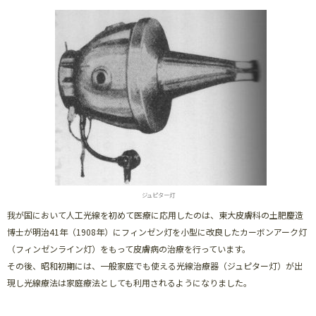
ジュピター灯
我が国において人工光線を初めて医療に応用したのは、東大皮膚科の土肥慶造
博士が明治41年（1908年）にフィンゼン灯を小型に改良したカーボンアーク灯
（フィンゼンライン灯）をもって皮膚病の治療を行っています。
その後、昭和初期には、一般家庭でも使える光線治療器（ジュピター灯）が出
現し光線療法は家庭療法としても利用されるようになりました。