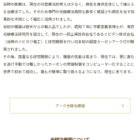
当時の医療は、現在の対症療法的考えは少なく、病気を身体全体として捕らえ
る治療法でした。そのため専門の光線療法病院も数多く建設され病気を治す効
果的な手段として幅広く活用されました。
当初の機器は欧米からの輸入品でしたが、昭和７年に宇都宮義真博士が、東京
光線療法研究所を設立して、現在の一部上場技術会社であるイビデン株式会社
（当時のイビガワ電工）と研究開発を行い日本初の国産カーボンアーク灯が開
発されました。
その後、度重なる研究開発により、機器の性能は高まり、現在では、更に進化
を遂げ手動では難しかったカーボンの燃焼制御をコンピューター化することに
世界で初めて成功し、誰もが簡単に取り扱えるようになり、現在に至ります。
アーク光線治療器
光線治療器について