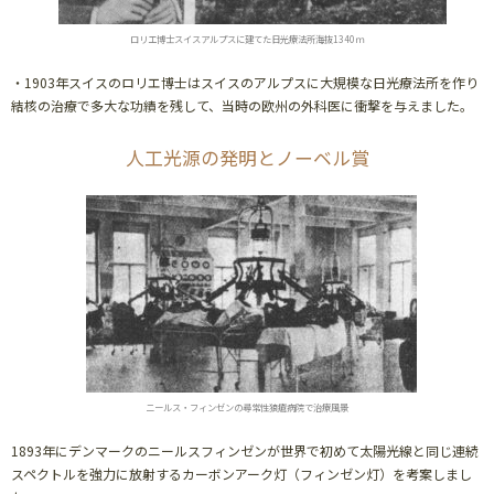
ロリエ博士スイスアルプスに建てた日光療法所海抜1340ｍ
・1903年スイスのロリエ博士はスイスのアルプスに大規模な日光療法所を作り
結核の治療で多大な功績を残して、当時の欧州の外科医に衝撃を与えました。
人工光源の発明とノーベル賞
ニールス・フィンゼンの尋常性狼瘡病院で治療風景
1893年にデンマークのニールスフィンゼンが世界で初めて太陽光線と同じ連続
スペクトルを強力に放射するカーボンアーク灯（フィンゼン灯）を考案しまし