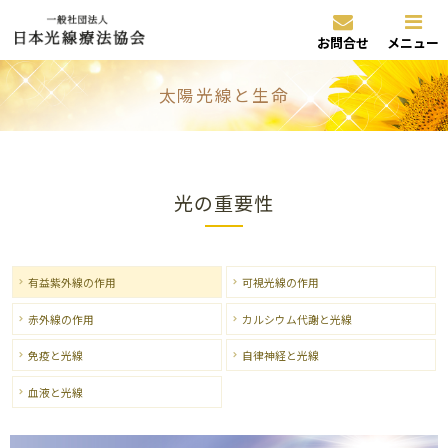
お問合せ
メニュー
太陽光線と生命
光の重要性
有益紫外線の作用
可視光線の作用
赤外線の作用
カルシウム代謝と光線
免疫と光線
自律神経と光線
血液と光線