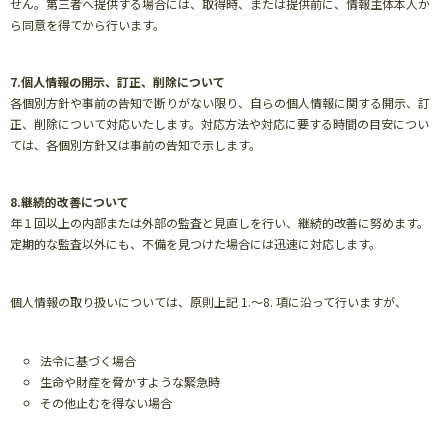
せん。第三者へ提供する場合には、取得時、または提供前に、情報主体本人か
ら同意を得てから行います。
7.個人情報の開示、訂正、削除について
各個別方針や事前の告知で断りがない限り、自らの個人情報に関する開示、訂
正、削除について対応いたします。対応方法や対応に要する時間の目安につい
ては、各個別方針又は事前の告知で示します。
8.継続的改善について
年１回以上の内部または外部の監査と見直しを行い、継続的改善に努めます。
定期的な監査以外にも、不備を見つけた場合には迅速に対応します。
個人情報の取り扱いについては、原則上記 1.～8. 項に沿って行いますが、
法令に基づく場合
生命や財産を脅かすような緊急時
その他止むを得ない場合