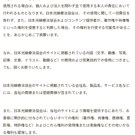
使用される場合は、個人および法人を問わず全て使用する本人の責任において
行われるものとなります。日本光線療法協会は、 その使用に関して一切責任を
負わず、また、日本光線療法協会およびコンテンツ提供者が、著作権や肖像権
といった権利を侵害すると判断した場合、 その権利を行使する可能性があるこ
とを、あらかじめご了承願います。
なお、日本光線療法協会のサイトに掲載されている内容（文字、画像、写真、
記事、文章、イラスト、動画など）の商用および営業目的での使用につきまし
ても、固くお断りいたします。
日本光線療法協会のサイトに掲載されている会社名、製品名、サービス名など
には、各社の商標または登録商標が含まれています。
また、日本光線療法協会は、当社のサイトにより情報を提供するにあたり、お
客様に明示的に付与されていないすべての権利 （著作権、肖像権、商標権、意
匠権、特許権など）およびこれら権利の使用権または実施権などその他いかな
る権利も留保します。