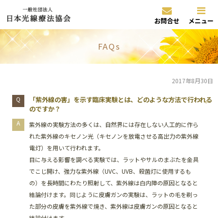
お問合せ
メニュー
FAQs
2017年8月30日
「紫外線の害」を示す臨床実験とは、どのような方法で行われる
のですか？
紫外線の実験方法の多くは、自然界には存在しない人工的に作ら
れた紫外線のキセノン光（キセノンを放電させる高出力の紫外線
電灯）を用いて行われます。
目に与える影響を調べる実験では、ラットやサルのまぶたを金具
でこじ開け、強力な紫外線（UVC、UVB、殺菌灯に使用するも
の）を長時間にわたり照射して、紫外線は白内障の原因となると
結論付けます。同じように皮膚ガンの実験は、ラットの毛を剃っ
た部分の皮膚を紫外線で焼き、紫外線は皮膚ガンの原因となると
結論付けます。