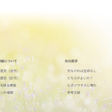
療器について
光の医学
の歴史（古代）
光なければ生命なし
の歴史（近代）
どちらがよいか？
ク光線治療器
ヒポクラテスに帰れ
ボンの種類
参考文献