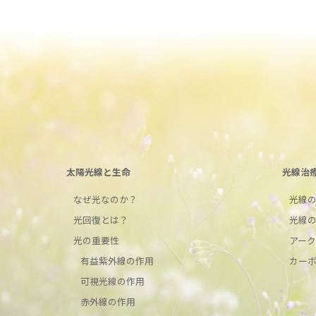
太陽光線と生命
光線治
なぜ光なのか？
光線
光回復とは？
光線
光の重要性
アー
有益紫外線の作用
カー
可視光線の作用
赤外線の作用